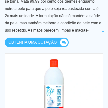
se torna. Mata 99,99 por cento dos germes enquanto
nutre a pele para que a pele seja reabastecida com até
2x mais umidade. A formulação não só mantém a saúde
da pele, mas também melhora a condição da pele com o
uso repetido. As mãos parecem limpas e macias-
nenhuma sensação pegajosa. A garrafa é perfeitamente
OBTENHA UMA COTAÇÃO
dimensionada para áreas de recepção, salas de
conferências, salas de café e mesas para que você
possa estar preparado para matar germes nas mãos
sempre que água e sabão não estiverem disponíveis.