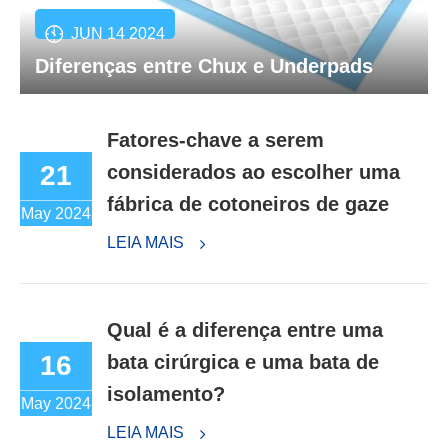
JUN 14 2024
Diferenças entre Chux e Underpads
Fatores-chave a serem
21
considerados ao escolher uma
fábrica de cotoneiros de gaze
May 2024
LEIA MAIS
Qual é a diferença entre uma
16
bata cirúrgica e uma bata de
isolamento?
May 2024
LEIA MAIS