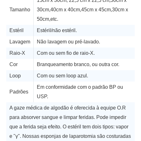
15cm x 30cm, 22,5 cm x 22,5 cm,30cm x
Tamanho
30cm,40cm x 40cm,45cm x 45cm,30cm x
50cm,etc.
Estéril
Estéril/não estéril.
Lavagem
Não lavagem ou pré-lavado.
Raio-X
Com ou sem fio de raio-X.
Cor
Branqueamento branco, ou outra cor.
Loop
Com ou sem loop azul.
Em conformidade com o padrão BP ou
Padrões
USP.
A gaze médica de algodão é oferecida à equipe O.R
para absorver sangue e limpar feridas. Pode impedir
que a ferida seja efeito. O estéril tem dois tipos: vapor
e "γ". Nossas esponjas de laparotomia são costuradas