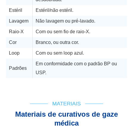
Estéril
Estéril/não estéril.
Lavagem
Não lavagem ou pré-lavado.
Raio-X
Com ou sem fio de raio-X.
Cor
Branco, ou outra cor.
Loop
Com ou sem loop azul.
Em conformidade com o padrão BP ou
Padrões
USP.
Suporte técnico
Fluxograma
IPU
Registro Cert
MATERIAIS
Materiais de curativos de gaze
médica