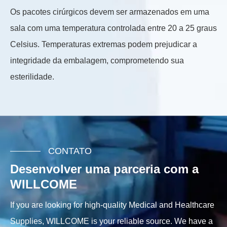
Os pacotes cirúrgicos devem ser armazenados em uma
A 
sala com uma temperatura controlada entre 20 a 25 graus
ev
Celsius. Temperaturas extremas podem prejudicar a
ex
integridade da embalagem, comprometendo sua
na
esterilidade.
pr
CONTATO
Desenvolver uma parceria com a
WILLCOME
If you are looking for high-quality Medical and Healthcare
Supplies, WILLCOME is your reliable source. We have a