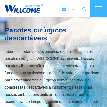
En
Pacotes cirúrgicos
descartáveis
Liberte o poder de conveniência e eficiência com os
pacotes cirúrgicos WILLCOMEDescartáveis. Nossos
pacotes all-in-one são meticulosamente criados para
fornecer aos profissionais de saúde tudo o que precisam
para procedimentos cirúrgicos bem-sucedidos. De
compressas descartáveis a instrumentos essenciais,
nossas embalagens agilizam o processo cirúrgico,
economizando tempo e garantindo o atendimento ideal