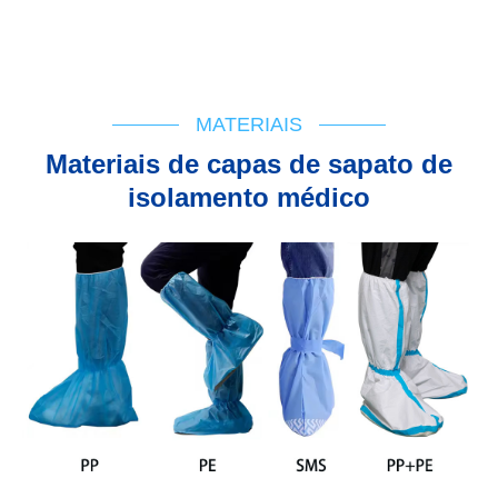
Suporte técnico
Fluxograma
IFU
Registro Cert
MATERIAIS
Materiais de capas de sapato de
isolamento médico